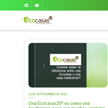
2 DE SEPTIEMBRE DE 2022
Una Ecocasas20º es como una
tradicional, pero con muchas ventajas