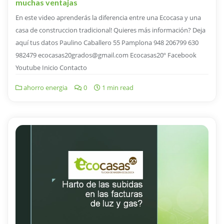
muchas ventajas
En este video aprenderás la diferencia entre una Ecocasa y una
casa de construccion tradicional! Quieres más información? Deja
aquí tus datos Paulino Caballero 55 Pamplona 948 206799 630
982479 ecocasas20grados@gmail.com Ecocasas20º Facebook
Youtube Inicio Contacto
ahorro energia
0
1 min read