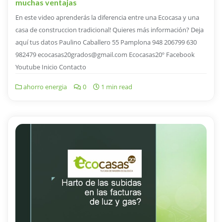
muchas ventajas
En este video aprenderás la diferencia entre una Ecocasa y una
casa de construccion tradicional! Quieres más información? Deja
aquí tus datos Paulino Caballero 55 Pamplona 948 206799 630
982479 ecocasas20grados@gmail.com Ecocasas20º Facebook
Youtube Inicio Contacto
ahorro energia
0
1 min read